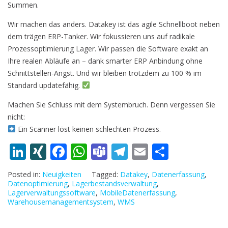
Summen.
Wir machen das anders. Datakey ist das agile Schnellboot neben
dem trägen ERP-Tanker. Wir fokussieren uns auf radikale
Prozessoptimierung Lager. Wir passen die Software exakt an
Ihre realen Abläufe an – dank smarter ERP Anbindung ohne
Schnittstellen-Angst. Und wir bleiben trotzdem zu 100 % im
Standard updatefähig.
Machen Sie Schluss mit dem Systembruch. Denn vergessen Sie
nicht:
Ein Scanner löst keinen schlechten Prozess.
Li
XI
F
W
T
T
E
T
n
N
ac
h
e
el
m
ei
Posted in:
Neuigkeiten
Tagged:
Datakey
,
Datenerfassung
,
k
G
e
at
a
e
ai
le
Datenoptimierung
,
Lagerbestandsverwaltung
,
Lagerverwaltungssoftware
,
MobileDatenerfassung
,
e
b
s
m
gr
l
n
Warehousemanagementsystem
,
WMS
dI
o
A
s
a