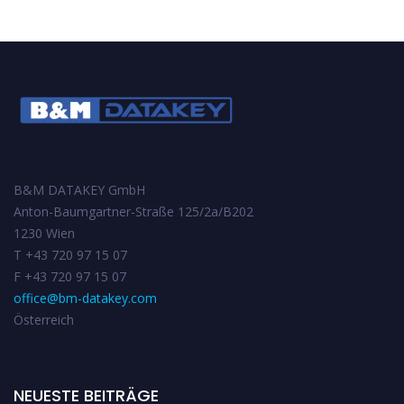
B&M DATAKEY GmbH
Anton-Baumgartner-Straße 125/2a/B202
1230 Wien
T +43 720 97 15 07
F +43 720 97 15 07
office@bm-datakey.com
Österreich
NEUESTE BEITRÄGE