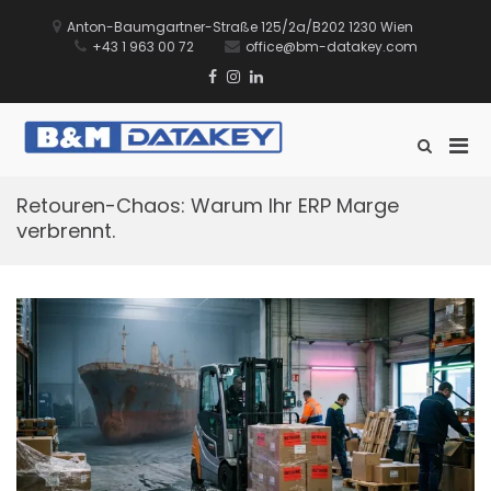
Zum
Inhalt
Anton-Baumgartner-Straße 125/2a/B202 1230 Wien
springen
+43 1 963 00 72
office@bm-datakey.com
Facebook
Instagram
Linkedin
Xing
TikTok
Pri
Such-
B&M DATAKEY
Sie führen Ihr Lager. Wir
Formular
Men
GmbH
unterstützen Sie dabei.
ansehen
für
Retouren-Chaos: Warum Ihr ERP Marge
mobi
verbrennt.
Ger