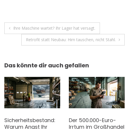
n
o
p
m
k
p
Beitragsnavigation
Ihre Maschine wartet? Ihr Lager hat versagt.
Retrofit statt Neubau: Hirn tauschen, nicht Stahl.
Das könnte dir auch gefallen
Sicherheitsbestand:
Der 500.000-Euro-
Warum Angst Ihr
Irrtum im Großhandel