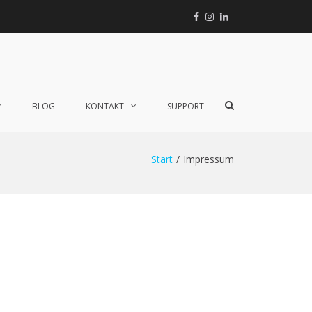
Facebook
Instagram
Linkedin
Xing
TikTok
Such-
BLOG
KONTAKT
SUPPORT
Formular
ansehen
Start
Impressum