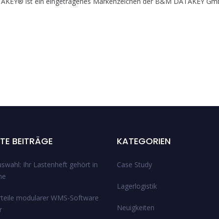
ATAKEY® ist ein eingetragenes Markenzeichen der B&M DATAKEY Gm
TE BEITRÄGE
KATEGORIEN
wahl: Ihr Lastenheft gehört in
Case Study
ne
Lagerlogistik
rteile modularer WMS-Software
Neuigkeiten
r