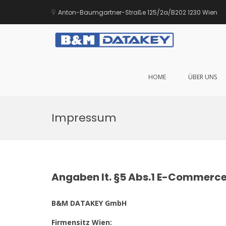
Anton-Baumgartner-Straße 125/2a/B202 1230 Wien
B&M DA
Sie führen Ihr
HOME
ÜBER UNS
Zum
Inhalt
Impressum
springen
Angaben lt. §5 Abs.1 E-Commerc
B&M DATAKEY GmbH
Firmensitz Wien: