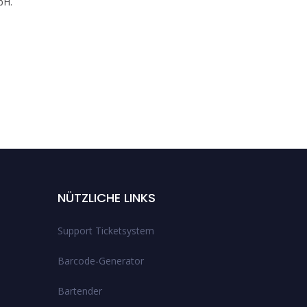
bH.
NÜTZLICHE LINKS
Support Ticketsystem
Barcode-Generator
Bartender