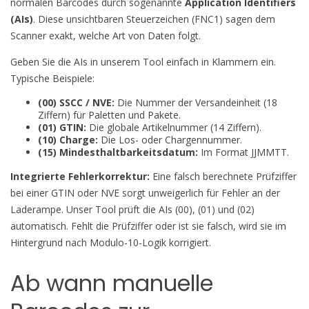
normalen Barcodes durch sogenannte
Application Identifiers
(AIs)
. Diese unsichtbaren Steuerzeichen (FNC1) sagen dem
Scanner exakt, welche Art von Daten folgt.
Geben Sie die AIs in unserem Tool einfach in Klammern ein.
Typische Beispiele:
(00) SSCC / NVE:
Die Nummer der Versandeinheit (18
Ziffern) für Paletten und Pakete.
(01) GTIN:
Die globale Artikelnummer (14 Ziffern).
(10) Charge:
Die Los- oder Chargennummer.
(15) Mindesthaltbarkeitsdatum:
Im Format JJMMTT.
Integrierte Fehlerkorrektur:
Eine falsch berechnete Prüfziffer
bei einer GTIN oder NVE sorgt unweigerlich für Fehler an der
Laderampe. Unser Tool prüft die AIs (00), (01) und (02)
automatisch. Fehlt die Prüfziffer oder ist sie falsch, wird sie im
Hintergrund nach Modulo-10-Logik korrigiert.
Ab wann manuelle