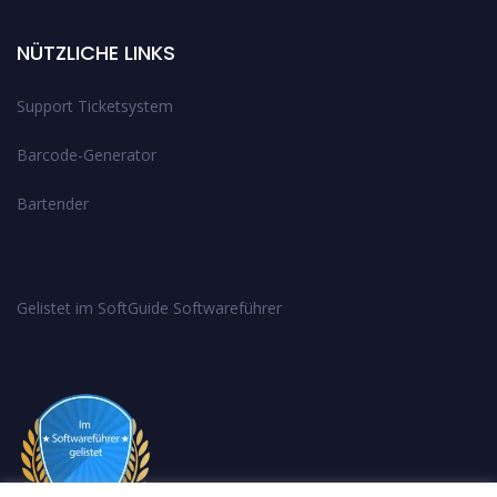
NÜTZLICHE LINKS
Support Ticketsystem
Barcode-Generator
Bartender
Gelistet im SoftGuide Softwareführer