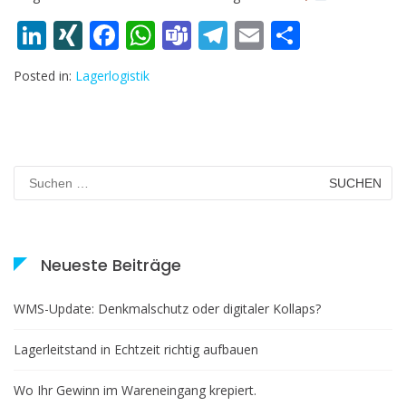
Li
XI
F
W
T
T
E
T
n
N
ac
h
e
el
m
ei
Posted in:
Lagerlogistik
k
G
e
at
a
e
ai
le
e
b
s
m
gr
l
n
dI
o
A
s
a
n
o
p
m
Suchen
nach:
k
p
Neueste Beiträge
WMS-Update: Denkmalschutz oder digitaler Kollaps?
Lagerleitstand in Echtzeit richtig aufbauen
Wo Ihr Gewinn im Wareneingang krepiert.