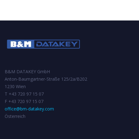
B&M DATAKEY GmbH
Anton-Baumgartner-Straße 125/2a/B202
1230 Wien
T +43 720 97 15 07
F +43 720 97 15 07
office@bm-datakey.com
Österreich