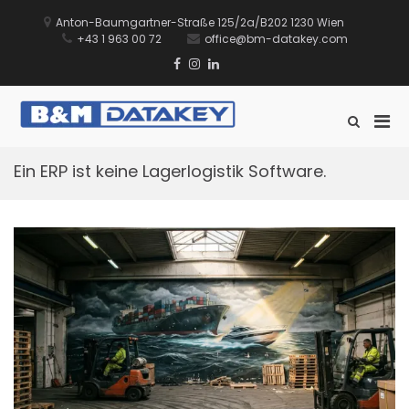
Zum
Inhalt
Anton-Baumgartner-Straße 125/2a/B202 1230 Wien
springen
+43 1 963 00 72
office@bm-datakey.com
Facebook
Instagram
Linkedin
Xing
TikTok
Pri
Such-
B&M DATAKEY
Sie führen Ihr Lager. Wir
Formular
Men
GmbH
unterstützen Sie dabei.
ansehen
für
Ein ERP ist keine Lagerlogistik Software.
mobi
Ger