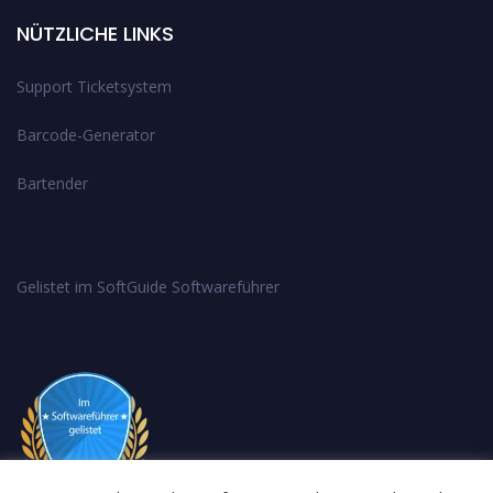
NÜTZLICHE LINKS
Support Ticketsystem
Barcode-Generator
Bartender
Gelistet im SoftGuide Softwareführer