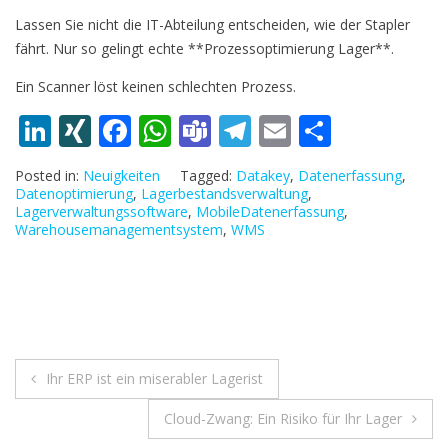
Lassen Sie nicht die IT-Abteilung entscheiden, wie der Stapler
fährt. Nur so gelingt echte **Prozessoptimierung Lager**.
Ein Scanner löst keinen schlechten Prozess.
Li
XI
F
W
T
T
E
T
n
N
ac
h
e
el
m
ei
Posted in:
Neuigkeiten
Tagged:
Datakey
,
Datenerfassung
,
k
G
e
at
a
e
ai
le
Datenoptimierung
,
Lagerbestandsverwaltung
,
Lagerverwaltungssoftware
,
MobileDatenerfassung
,
e
b
s
m
gr
l
n
Warehousemanagementsystem
,
WMS
dI
o
A
s
a
n
o
p
m
k
p
Beitragsnavigation
Ihr ERP ist ein miserabler Lagerist
Cloud-Zwang: Ein Risiko für Ihr Lager