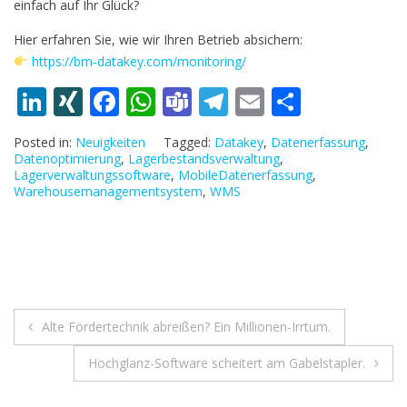
einfach auf Ihr Glück?
Hier erfahren Sie, wie wir Ihren Betrieb absichern:
https://bm-datakey.com/monitoring/
Li
XI
F
W
T
T
E
T
n
N
ac
h
e
el
m
ei
Posted in:
Neuigkeiten
Tagged:
Datakey
,
Datenerfassung
,
k
G
e
at
a
e
ai
le
Datenoptimierung
,
Lagerbestandsverwaltung
,
Lagerverwaltungssoftware
,
MobileDatenerfassung
,
e
b
s
m
gr
l
n
Warehousemanagementsystem
,
WMS
dI
o
A
s
a
n
o
p
m
k
p
Beitragsnavigation
Alte Fördertechnik abreißen? Ein Millionen-Irrtum.
Hochglanz-Software scheitert am Gabelstapler.