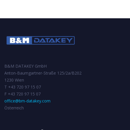
B&M DATAKEY GmbH
Anton-Baumgartner-Straße 125/2a/B202
1230 Wien
T +43 720 97 15 07
F +43 720 97 15 07
office@bm-datakey.com
Österreich