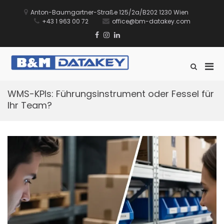
Zum
Inhalt
Anton-Baumgartner-Straße 125/2a/B202 1230 Wien
springen
+43 1 963 00 72
office@bm-datakey.com
Facebook
Instagram
Linkedin
Xing
TikTok
Pri
Such-
B&M DATAKEY
Sie führen Ihr Lager. Wir
Formular
Men
GmbH
unterstützen Sie dabei.
ansehen
für
WMS-KPIs: Führungsinstrument oder Fessel für
mobi
Ihr Team?
Ger