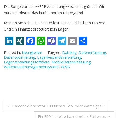
Die Sorge vor der **ERP Anbindung** ist unbegründet. Wir
nutzen Lobster, das läuft stabil im Hintergrund.
Merken Sie sich: Ein Scanner löst keinen schlechten Prozess.
Und ein Finanztool steuert kein Lager.
Li
XI
F
W
T
T
E
T
n
N
ac
h
e
el
m
ei
Posted in:
Neuigkeiten
Tagged:
Datakey
,
Datenerfassung
,
k
G
e
at
a
e
ai
le
Datenoptimierung
,
Lagerbestandsverwaltung
,
Lagerverwaltungssoftware
,
MobileDatenerfassung
,
e
b
s
m
gr
l
n
Warehousemanagementsystem
,
WMS
dI
o
A
s
a
n
o
p
m
k
p
Beitragsnavigation
Barcode-Generator: Nützliches Tool oder Warnsignal?
Ein ERP ist keine Lagerlogistik Software.