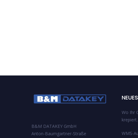
NEUES
Wo Ihr 
krepiert.
B&M DATAKEY GmbH
WMS-Aus
Anton-Baumgartner-Straße