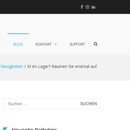
Facebook
Instagram
Linkedin
Xing
TikTok
Such-
BLOG
KONTAKT
SUPPORT
Formular
ansehen
Neuigkeiten
KI im Lager? Räumen Sie erstmal auf.
Suchen
nach:
Neueste Beiträge