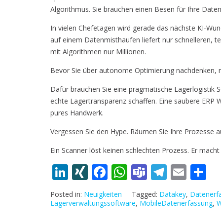
Algorithmus. Sie brauchen einen Besen für Ihre Daten
In vielen Chefetagen wird gerade das nächste KI-Wund
auf einem Datenmisthaufen liefert nur schnelleren, t
mit Algorithmen nur Millionen.
Bevor Sie über autonome Optimierung nachdenken, m
Dafür brauchen Sie eine pragmatische Lagerlogistik 
echte Lagertransparenz schaffen. Eine saubere ERP 
pures Handwerk.
Vergessen Sie den Hype. Räumen Sie Ihre Prozesse a
Ein Scanner löst keinen schlechten Prozess. Er macht 
Li
XI
F
W
T
T
E
T
n
N
ac
h
e
el
m
ei
Posted in:
Neuigkeiten
Tagged:
Datakey
,
Datenerf
k
G
e
at
a
e
ai
le
Lagerverwaltungssoftware
,
MobileDatenerfassung
,
W
e
b
s
m
gr
l
n