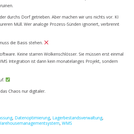
ruinen.
er durchs Dorf getrieben. Aber machen wir uns nichts vor. KI
eureren Müll. Wer analoge Prozess-Sünden ignoriert, verbrennt
uss die Basis stehen.
Software. Keine starren Wolkenschlösser. Sie müssen erst einmal
WMS Integration ist dann kein monatelanges Projekt, sondern
uf.
das Chaos nur digitaler.
assung
,
Datenoptimierung
,
Lagerbestandsverwaltung
,
arehousemanagementsystem
,
WMS