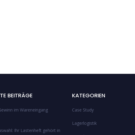
TE BEITRÄGE
KATEGORIEN
Gewinn im Wareneingang
Case Study
Lagerlogistik
wahl: Ihr Lastenheft gehört in