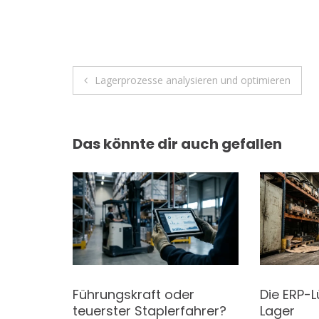
dI
o
A
s
a
n
o
p
m
k
p
Beitragsnavigation
Lagerprozesse analysieren und optimieren
Das könnte dir auch gefallen
Führungskraft oder
Die ERP-L
teuerster Staplerfahrer?
Lager