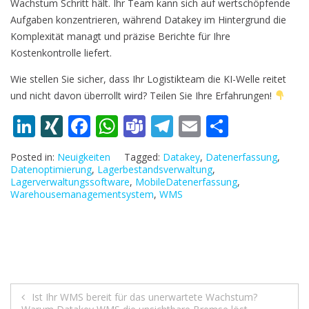
Wachstum Schritt hält. Ihr Team kann sich auf wertschöpfende
Aufgaben konzentrieren, während Datakey im Hintergrund die
Komplexität managt und präzise Berichte für Ihre
Kostenkontrolle liefert.
Wie stellen Sie sicher, dass Ihr Logistikteam die KI-Welle reitet
und nicht davon überrollt wird? Teilen Sie Ihre Erfahrungen!
Li
XI
F
W
T
T
E
T
n
N
ac
h
e
el
m
ei
Posted in:
Neuigkeiten
Tagged:
Datakey
,
Datenerfassung
,
k
G
e
at
a
e
ai
le
Datenoptimierung
,
Lagerbestandsverwaltung
,
Lagerverwaltungssoftware
,
MobileDatenerfassung
,
e
b
s
m
gr
l
n
Warehousemanagementsystem
,
WMS
dI
o
A
s
a
n
o
p
m
k
p
Beitragsnavigation
Ist Ihr WMS bereit für das unerwartete Wachstum?