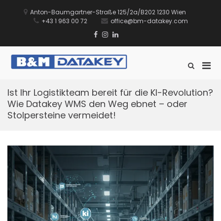
Zum
Inhalt
Anton-Baumgartner-Straße 125/2a/B202 1230 Wien
springen
+43 1 963 00 72
office@bm-datakey.com
Facebook
Instagram
Linkedin
Xing
TikTok
Pri
Such-
B&M DATAKEY
Sie führen Ihr Lager. Wir
Formular
Men
GmbH
unterstützen Sie dabei.
ansehen
für
Ist Ihr Logistikteam bereit für die KI-Revolution?
mobi
Wie Datakey WMS den Weg ebnet – oder
Ger
Stolpersteine vermeidet!