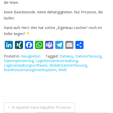
die Ware.
Keine Bastelstunde. Keine Abhängigkeiten. Nur Prozesse, die
laufen.
Hand aufs Herz: Wer hat solche „Eigenbau-Leichen“ noch im
Keller liegen?
Li
XI
F
W
T
T
E
T
n
N
ac
h
e
el
m
ei
Posted in:
Neuigkeiten
Tagged:
Datakey
,
Datenerfassung
,
k
G
e
at
a
e
ai
le
Datenoptimierung
,
Lagerbestandsverwaltung
,
Lagerverwaltungssoftware
,
MobileDatenerfassung
,
e
b
s
m
gr
l
n
Warehousemanagementsystem
,
WMS
dI
o
A
s
a
n
o
p
m
k
p
Beitragsnavigation
KI repariert keine kaputten Prozesse