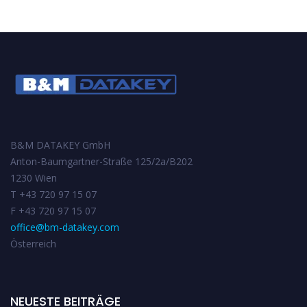
B&M DATAKEY GmbH
Anton-Baumgartner-Straße 125/2a/B202
1230 Wien
T +43 720 97 15 07
F +43 720 97 15 07
office@bm-datakey.com
Österreich
NEUESTE BEITRÄGE