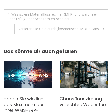
k
p
Beitragsnavigation
Was ist ein Materialflussrechner (MFR) und warum er
über Erfolg oder Scheitern entscheidet
Verlieren Sie Geld durch ‚kosmetische‘ MDE-Scans?
Das könnte dir auch gefallen
Haben Sie wirklich
Chaosfinanzierung
das Maximum aus
vs. echtes Wachstum
Ihrer WMS-ERP-