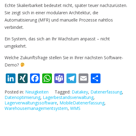
Echte Skalierbarkeit bedeutet nicht, später teuer nachzurüsten.
Sie zeigt sich in einer modularen Architektur, die
Automatisierung (MFR) und manuelle Prozesse nahtlos
verbindet.
Ein System, das sich an Ihr Wachstum anpasst – nicht
umgekehrt.
Welche Zukunftsfrage stellen Sie in Ihrer nächsten Software-
Demo?
Li
XI
F
W
T
T
E
T
n
N
ac
h
e
el
m
ei
Posted in:
Neuigkeiten
Tagged:
Datakey
,
Datenerfassung
,
k
G
e
at
a
e
ai
le
Datenoptimierung
,
Lagerbestandsverwaltung
,
Lagerverwaltungssoftware
,
MobileDatenerfassung
,
e
b
s
m
gr
l
n
Warehousemanagementsystem
,
WMS
dI
o
A
s
a
n
o
p
m