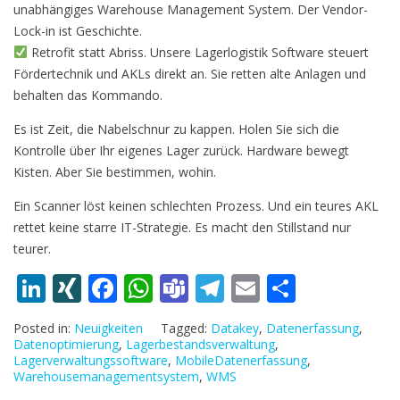
unabhängiges Warehouse Management System. Der Vendor-
Lock-in ist Geschichte.
Retrofit statt Abriss. Unsere Lagerlogistik Software steuert
Fördertechnik und AKLs direkt an. Sie retten alte Anlagen und
behalten das Kommando.
Es ist Zeit, die Nabelschnur zu kappen. Holen Sie sich die
Kontrolle über Ihr eigenes Lager zurück. Hardware bewegt
Kisten. Aber Sie bestimmen, wohin.
Ein Scanner löst keinen schlechten Prozess. Und ein teures AKL
rettet keine starre IT-Strategie. Es macht den Stillstand nur
teurer.
Li
XI
F
W
T
T
E
T
n
N
ac
h
e
el
m
ei
Posted in:
Neuigkeiten
Tagged:
Datakey
,
Datenerfassung
,
k
G
e
at
a
e
ai
le
Datenoptimierung
,
Lagerbestandsverwaltung
,
Lagerverwaltungssoftware
,
MobileDatenerfassung
,
e
b
s
m
gr
l
n
Warehousemanagementsystem
,
WMS