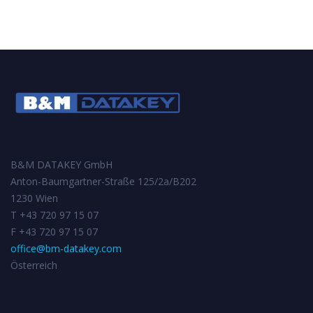
B&M DATAKEY GmbH
Anton-Baumgartner-Straße 125/2a/B202
1230 Wien
T +43 720 97 15 07
F +43 720 97 15 07
office@bm-datakey.com
Österreich