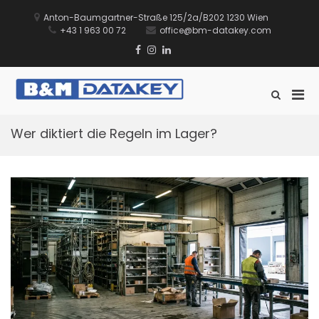
Zum
Inhalt
Anton-Baumgartner-Straße 125/2a/B202 1230 Wien
springen
+43 1 963 00 72
office@bm-datakey.com
Facebook
Instagram
Linkedin
Xing
TikTok
Pri
Such-
B&M DATAKEY
Sie führen Ihr Lager. Wir
Formular
Men
GmbH
unterstützen Sie dabei.
ansehen
für
Wer diktiert die Regeln im Lager?
mobi
Ger