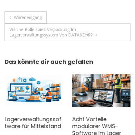
k
p
Beitragsnavigation
Wareneingang
Welche Rolle spielt Verpackung Im
Lagerverwaltungssystem Von DATAKEY®️?
Das könnte dir auch gefallen
Lagerverwaltungssof
Acht Vorteile
tware für Mittelstand
modularer WMS-
Software im Lager