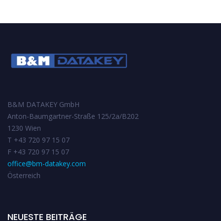
B&M DATAKEY GmbH
Anton-Baumgartner-Straße 125/2a/B202
1230 Wien
T +43 720 97 15 07
F +43 720 97 15 07
office@bm-datakey.com
Österreich
NEUESTE BEITRÄGE