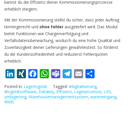
kannst du die Effizienz deiner Kommissionierungsprozesse
erheblich steigern.
Mit der Kommissionierung stellst du sicher, dass jeder Auftrag
termingerecht und
ohne Fehler
ausgeliefert wird. Das Modul
bietet Funktionen wie Chargenverfolgung und
Verfallsdatenüberwachung, wodurch du eine hohe Qualität und
Zuverlässigkeit deiner Lieferungen gewährleistest. So förderst
du die Kundenzufriedenheit und reduzierst Fehlerquoten
erheblich.
Li
XI
F
W
T
T
E
T
n
N
ac
h
e
el
m
ei
Posted in:
Lagerlogistik
Tagged:
#digitalisierung
,
k
G
e
at
a
e
ai
le
#logistiksoftware
,
Datakey
,
Effizienz
,
Lagerprozesse
,
LVS
,
umlagerung
,
Warehousemanagementsystem
,
wareneingang
,
e
b
s
m
gr
l
n
WMS
dI
o
A
s
a
n
o
p
m