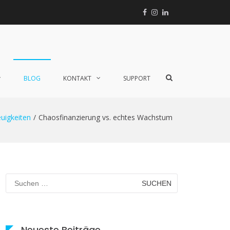
Facebook
Instagram
Linkedin
Xing
TikTok
Such-
BLOG
KONTAKT
SUPPORT
Formular
ansehen
uigkeiten
Chaosfinanzierung vs. echtes Wachstum
Suchen
nach:
Neueste Beiträge