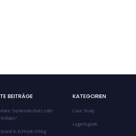
TE BEITRÄGE
KATEGORIEN
ate: Denkmalschutz oder
Case Study
r Kollaps?
Lagerlogistik
tstand in Echtzeit richtig