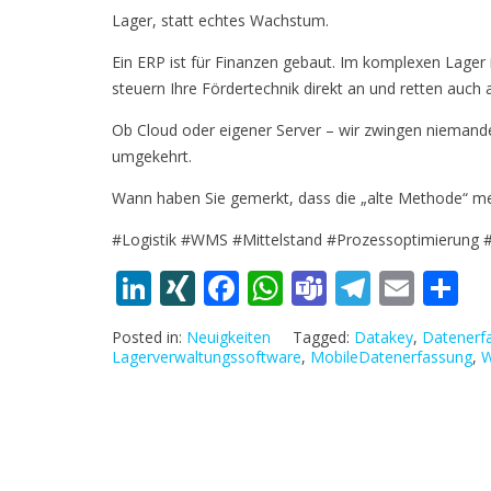
Lager, statt echtes Wachstum.
Ein ERP ist für Finanzen gebaut. Im komplexen Lager i
steuern Ihre Fördertechnik direkt an und retten auch a
Ob Cloud oder eigener Server – wir zwingen niemand
umgekehrt.
Wann haben Sie gemerkt, dass die „alte Methode“ meh
#Logistik #WMS #Mittelstand #Prozessoptimierung
Li
XI
F
W
T
T
E
T
n
N
ac
h
e
el
m
ei
Posted in:
Neuigkeiten
Tagged:
Datakey
,
Datenerf
k
G
e
at
a
e
ai
le
Lagerverwaltungssoftware
,
MobileDatenerfassung
,
W
e
b
s
m
gr
l
n
dI
o
A
s
a
n
o
p
m