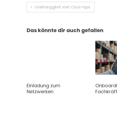
k
p
Beitragsnavigation
Unabhängigkeit statt Cloud-Hype
Das könnte dir auch gefallen
R:
Einladung zum
Onboardi
e
Netzwerken
Fachkräf