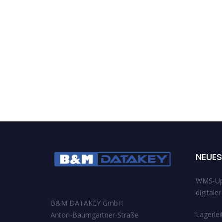
NEUES
WMS-Upd
digitale
B&M DATAKEY GmbH
Lagerlei
Anton-Baumgartner-Straße