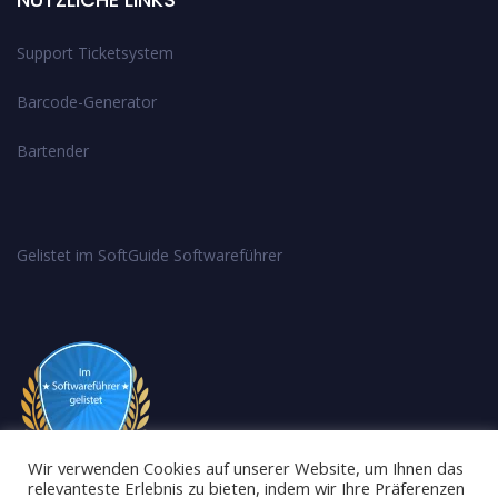
Support Ticketsystem
Barcode-Generator
Bartender
Gelistet im SoftGuide Softwareführer
Wir verwenden Cookies auf unserer Website, um Ihnen das
relevanteste Erlebnis zu bieten, indem wir Ihre Präferenzen