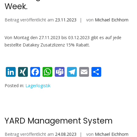
Week.
Beitrag veröffentlicht am
23.11.2023
von
Michael Eichhorn
Von Montag den 27.11.2023 bis 03.12.2023 gibt es auf jede
bestellte Datakey Zusatzlizenz 15% Rabatt.
Li
XI
F
W
T
T
E
T
n
N
ac
h
e
el
m
ei
Posted in:
Lagerlogistik
k
G
e
at
a
e
ai
le
e
b
s
m
gr
l
n
dI
o
A
s
a
n
o
p
m
YARD Management System
k
p
Beitrag veröffentlicht am
24.08.2023
von
Michael Eichhorn