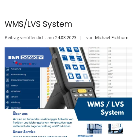
dI
o
A
s
a
n
o
p
m
k
p
WMS/LVS System
Beitrag veröffentlicht am
24.08.2023
von
Michael Eichhorn