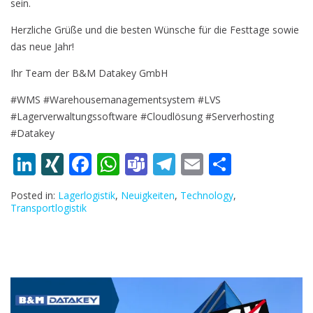
sein.
Herzliche Grüße und die besten Wünsche für die Festtage sowie
das neue Jahr!
Ihr Team der B&M Datakey GmbH
#WMS #Warehousemanagementsystem #LVS
#Lagerverwaltungssoftware #Cloudlösung #Serverhosting
#Datakey
Li
XI
F
W
T
T
E
T
n
N
ac
h
e
el
m
ei
Posted in:
Lagerlogistik
,
Neuigkeiten
,
Technology
,
k
G
e
at
a
e
ai
le
Transportlogistik
e
b
s
m
gr
l
n
dI
o
A
s
a
n
o
p
m
k
p