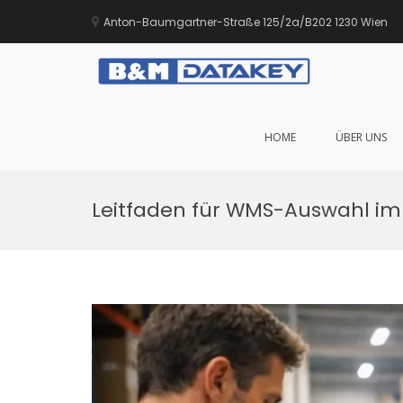
Anton-Baumgartner-Straße 125/2a/B202 1230 Wien
B&M DA
Sie führen Ihr
HOME
ÜBER UNS
Zum
Inhalt
Leitfaden für WMS-Auswahl im
springen