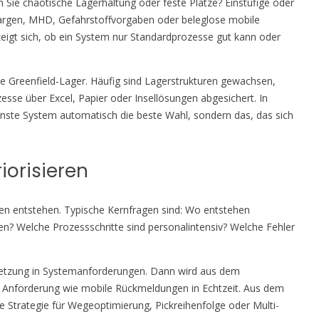
en Sie chaotische Lagerhaltung oder feste Plätze? Einstufige oder
rgen, MHD, Gefahrstoffvorgaben oder beleglose mobile
 zeigt sich, ob ein System nur Standardprozesse gut kann oder
te Greenfield-Lager. Häufig sind Lagerstrukturen gewachsen,
esse über Excel, Papier oder Insellösungen abgesichert. In
nste System automatisch die beste Wahl, sondern das, das sich
iorisieren
ufen entstehen. Typische Kernfragen sind: Wo entstehen
n? Welche Prozessschritte sind personalintensiv? Welche Fehler
ersetzung in Systemanforderungen. Dann wird aus dem
 Anforderung wie mobile Rückmeldungen in Echtzeit. Aus dem
rte Strategie für Wegeoptimierung, Pickreihenfolge oder Multi-