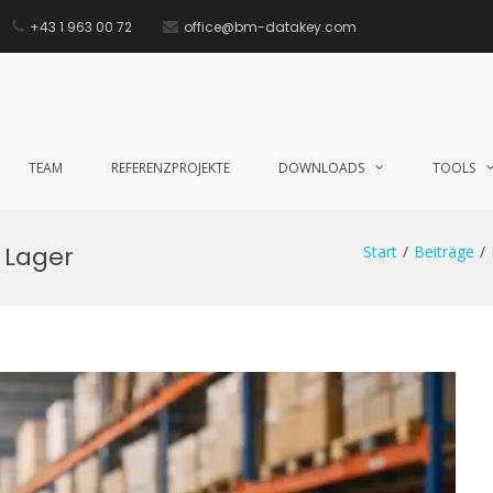
+43 1 963 00 72
office@bm-datakey.com
TAKEY GmbH
 Lager. Wir unterstützen Sie dabei.
TEAM
REFERENZPROJEKTE
DOWNLOADS
TOOLS
 Lager
Start
Beiträge