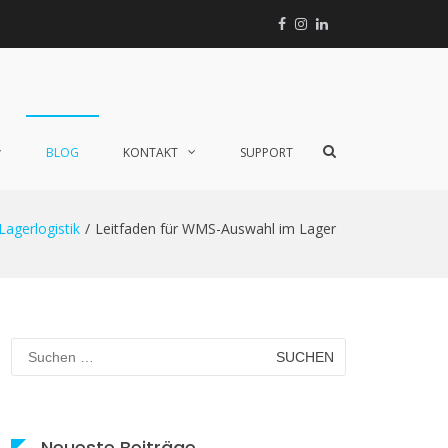
Facebook
Instagram
Linkedin
Xing
TikTok
Such-
BLOG
KONTAKT
SUPPORT
Formular
ansehen
Lagerlogistik
Leitfaden für WMS-Auswahl im Lager
Suchen
nach:
Neueste Beiträge