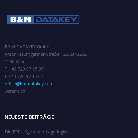
k
p
B&M DATAKEY GmbH
Anton-Baumgartner-Straße 125/2a/B202
1230 Wien
T +43 720 97 15 07
F +43 720 97 15 07
office@bm-datakey.com
Österreich
NEUESTE BEITRÄGE
Die ERP-Lüge in der Lagerlogistik